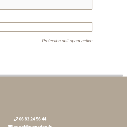
Protection anti-spam active
06 83 24 56 44
sy.del@wanadoo.fr