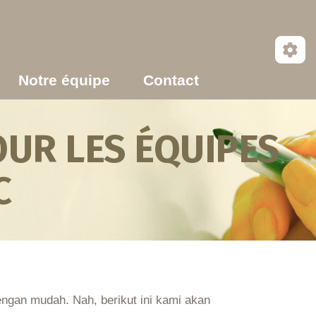
Notre équipe
Contact
UR LES ÉQUIPES
C
ngan mudah. Nah, berikut ini kami akan