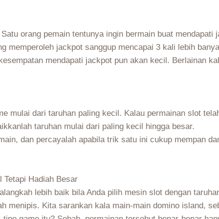
Satu orang pemain tentunya ingin bermain buat mendapati 
g memperoleh jackpot sanggup mencapai 3 kali lebih banyak
 kesempatan mendapati jackpot pun akan kecil. Berlainan k
mulai dari taruhan paling kecil. Kalau permainan slot tel
anlah taruhan mulai dari paling kecil hingga besar.
emain, dan percayalah apabila trik satu ini cukup mempan d
l Tetapi Hadiah Besar
angkah lebih baik bila Anda pilih mesin slot dengan taruhan
dah menipis. Kita sarankan kala main-main domino island, s
 tipe game itu? Sebab, permainan tersebut benar-benar h