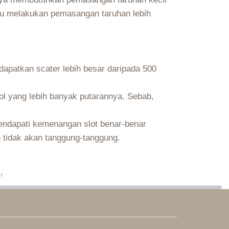
ktu melakukan pemasangan taruhan lebih
dapatkan scater lebih besar daripada 500
rol yang lebih banyak putarannya. Sebab,
endapati kemenangan slot benar-benar
 tidak akan tanggung-tanggung.
r