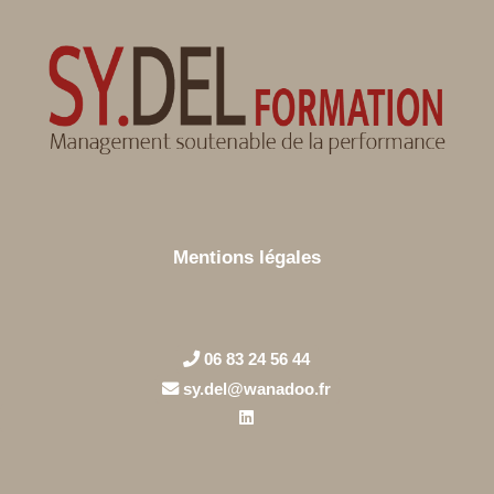
Mentions légales
06 83 24 56 44
sy.del@wanadoo.fr