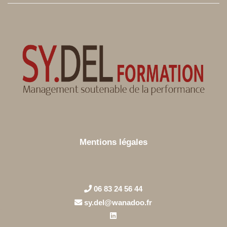
Mentions légales
06 83 24 56 44
sy.del@wanadoo.fr