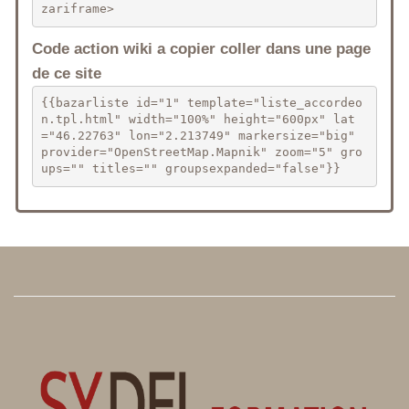
zariframe>
Code action wiki a copier coller dans une page
de ce site
{{bazarliste id="1" template="liste_accordeo
n.tpl.html" width="100%" height="600px" lat
="46.22763" lon="2.213749" markersize="big" 
provider="OpenStreetMap.Mapnik" zoom="5" gro
ups="" titles="" groupsexpanded="false"}}