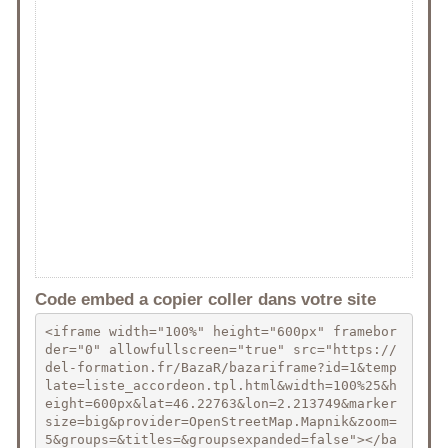
Code embed a copier coller dans votre site
<iframe width="100%" height="600px" framebor
der="0" allowfullscreen="true" src="https://
del-formation.fr/BazaR/bazariframe?id=1&temp
late=liste_accordeon.tpl.html&width=100%25&h
eight=600px&lat=46.22763&lon=2.213749&marker
size=big&provider=OpenStreetMap.Mapnik&zoom=
5&groups=&titles=&groupsexpanded=false"></ba