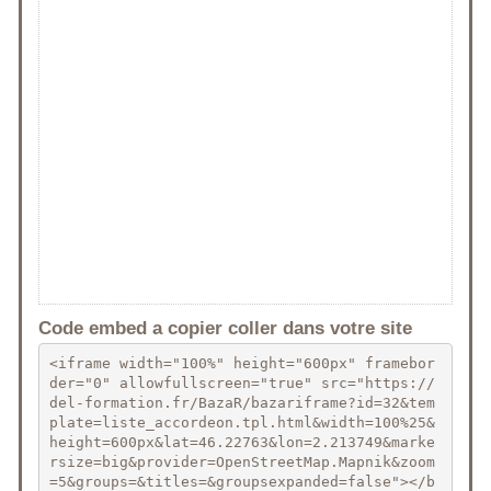
Code embed a copier coller dans votre site
<iframe width="100%" height="600px" framebor
der="0" allowfullscreen="true" src="https://
del-formation.fr/BazaR/bazariframe?id=32&tem
plate=liste_accordeon.tpl.html&width=100%25&
height=600px&lat=46.22763&lon=2.213749&marke
rsize=big&provider=OpenStreetMap.Mapnik&zoom
=5&groups=&titles=&groupsexpanded=false"></b