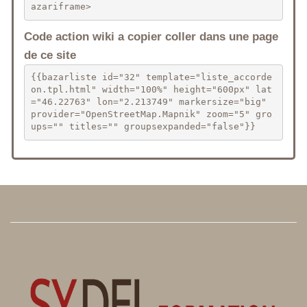
azariframe>
Code action wiki a copier coller dans une page
de ce site
{{bazarliste id="32" template="liste_accorde
on.tpl.html" width="100%" height="600px" lat
="46.22763" lon="2.213749" markersize="big" 
provider="OpenStreetMap.Mapnik" zoom="5" gro
ups="" titles="" groupsexpanded="false"}}