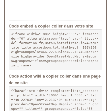
Code embed a copier coller dans votre site
<iframe width="100%" height="600px" framebor
der="0" allowfullscreen="true" src="https://
del-formation.fr/BazaR/bazariframe?id=4&temp
late=liste_accordeon.tpl.html&width=100%25&h
eight=600px&lat=46.22763&lon=2.213749&marker
size=big&provider=OpenStreetMap.Mapnik&zoom=
5&groups=&titles=&groupsexpanded=false"></ba
zariframe>
Code action wiki a copier coller dans une page
de ce site
{{bazarliste id="4" template="liste_accordeo
n.tpl.html" width="100%" height="600px" lat
="46.22763" lon="2.213749" markersize="big" 
provider="OpenStreetMap.Mapnik" zoom="5" gro
ups="" titles="" groupsexpanded="false"}}