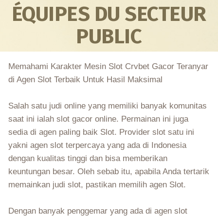
ÉQUIPES DU SECTEUR
PUBLIC
Memahami Karakter Mesin Slot Crvbet Gacor Teranyar
di Agen Slot Terbaik Untuk Hasil Maksimal
Salah satu judi online yang memiliki banyak komunitas
saat ini ialah slot gacor online. Permainan ini juga
sedia di agen paling baik Slot. Provider slot satu ini
yakni agen slot terpercaya yang ada di Indonesia
dengan kualitas tinggi dan bisa memberikan
keuntungan besar. Oleh sebab itu, apabila Anda tertarik
memainkan judi slot, pastikan memilih agen Slot.
Dengan banyak penggemar yang ada di agen slot