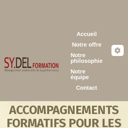
Aller au contenu principal
Accueil
Notre offre
Notre
philosophie
Notre
équipe
Contact
ACCOMPAGNEMENTS
FORMATIFS POUR LES