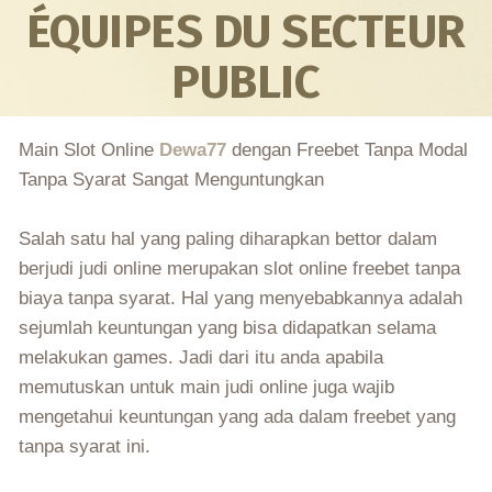
ÉQUIPES DU SECTEUR
PUBLIC
Main Slot Online
Dewa77
dengan Freebet Tanpa Modal
Tanpa Syarat Sangat Menguntungkan
Salah satu hal yang paling diharapkan bettor dalam
berjudi judi online merupakan slot online freebet tanpa
biaya tanpa syarat. Hal yang menyebabkannya adalah
sejumlah keuntungan yang bisa didapatkan selama
melakukan games. Jadi dari itu anda apabila
memutuskan untuk main judi online juga wajib
mengetahui keuntungan yang ada dalam freebet yang
tanpa syarat ini.