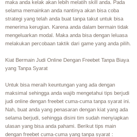
maka anda kelak akan lebih melatih skill anda. Pada
selama memainkan anda nantinya akan bisa coba
strategi yang telah anda buat tanpa takut untuk bisa
menerima kerugian. Karena anda dalam bermain tidak
mengeluarkan modal. Maka anda bisa dengan leluasa
melakukan percobaan taktik dari game yang anda pilih.
Kiat Bermain Judi Online Dengan Freebet Tanpa Biaya
yang Tanpa Syarat
Untuk bisa meraih keuntungan yang ada dengan
maksimal sehingga anda wajib mengetahui tips berjudi
judi online dengan freebet cuma-cuma tanpa syarat ini.
Nah, buat anda yang penasaran dengan kiat yang ada
selama berjudi, sehingga disini tim sudah menyiapkan
ulasan yang bisa anda pahami. Berikut tips main
dengan freebet cuma-cuma yang tanpa syarat :