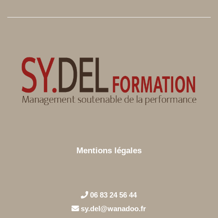
Mentions légales
06 83 24 56 44
sy.del@wanadoo.fr