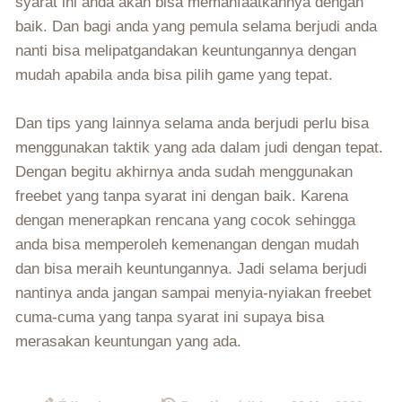
syarat ini anda akan bisa memanfaatkannya dengan
baik. Dan bagi anda yang pemula selama berjudi anda
nanti bisa melipatgandakan keuntungannya dengan
mudah apabila anda bisa pilih game yang tepat.
Dan tips yang lainnya selama anda berjudi perlu bisa
menggunakan taktik yang ada dalam judi dengan tepat.
Dengan begitu akhirnya anda sudah menggunakan
freebet yang tanpa syarat ini dengan baik. Karena
dengan menerapkan rencana yang cocok sehingga
anda bisa memperoleh kemenangan dengan mudah
dan bisa meraih keuntungannya. Jadi selama berjudi
nantinya anda jangan sampai menyia-nyiakan freebet
cuma-cuma yang tanpa syarat ini supaya bisa
merasakan keuntungan yang ada.