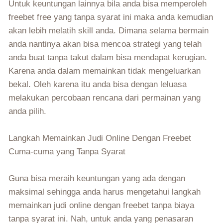
Untuk keuntungan lainnya bila anda bisa memperoleh
freebet free yang tanpa syarat ini maka anda kemudian
akan lebih melatih skill anda. Dimana selama bermain
anda nantinya akan bisa mencoa strategi yang telah
anda buat tanpa takut dalam bisa mendapat kerugian.
Karena anda dalam memainkan tidak mengeluarkan
bekal. Oleh karena itu anda bisa dengan leluasa
melakukan percobaan rencana dari permainan yang
anda pilih.
Langkah Memainkan Judi Online Dengan Freebet
Cuma-cuma yang Tanpa Syarat
Guna bisa meraih keuntungan yang ada dengan
maksimal sehingga anda harus mengetahui langkah
memainkan judi online dengan freebet tanpa biaya
tanpa syarat ini. Nah, untuk anda yang penasaran