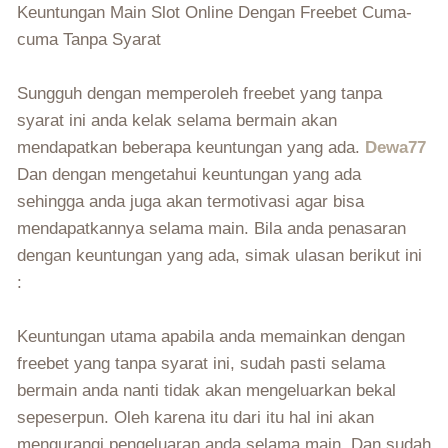
Keuntungan Main Slot Online Dengan Freebet Cuma-
cuma Tanpa Syarat
Sungguh dengan memperoleh freebet yang tanpa
syarat ini anda kelak selama bermain akan
mendapatkan beberapa keuntungan yang ada.
Dewa77
Dan dengan mengetahui keuntungan yang ada
sehingga anda juga akan termotivasi agar bisa
mendapatkannya selama main. Bila anda penasaran
dengan keuntungan yang ada, simak ulasan berikut ini
:
Keuntungan utama apabila anda memainkan dengan
freebet yang tanpa syarat ini, sudah pasti selama
bermain anda nanti tidak akan mengeluarkan bekal
sepeserpun. Oleh karena itu dari itu hal ini akan
mengurangi pengeluaran anda selama main. Dan sudah