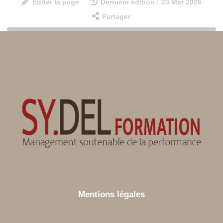
Éditer la page
Dernière édition : 23 Mar 2026
Partager
Mentions légales