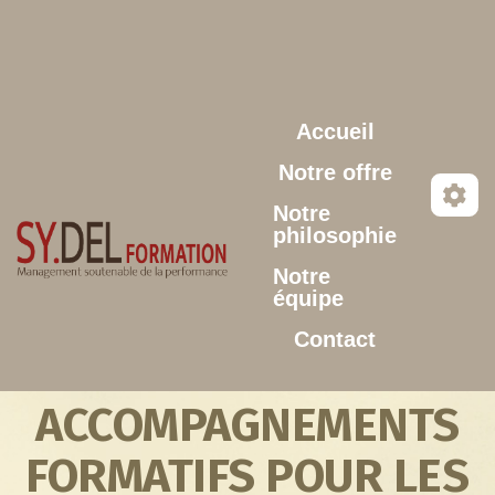
Aller au contenu principal
Accueil
Notre offre
Notre
philosophie
Notre
équipe
Contact
ACCOMPAGNEMENTS
FORMATIFS POUR LES