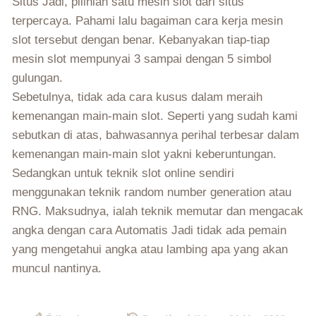
Situs Jadi, pilihlah satu mesin slot dari situs
terpercaya. Pahami lalu bagaiman cara kerja mesin
slot tersebut dengan benar. Kebanyakan tiap-tiap
mesin slot mempunyai 3 sampai dengan 5 simbol
gulungan.
Sebetulnya, tidak ada cara kusus dalam meraih
kemenangan main-main slot. Seperti yang sudah kami
sebutkan di atas, bahwasannya perihal terbesar dalam
kemenangan main-main slot yakni keberuntungan.
Sedangkan untuk teknik slot online sendiri
menggunakan teknik random number generation atau
RNG. Maksudnya, ialah teknik memutar dan mengacak
angka dengan cara Automatis Jadi tidak ada pemain
yang mengetahui angka atau lambing apa yang akan
muncul nantinya.