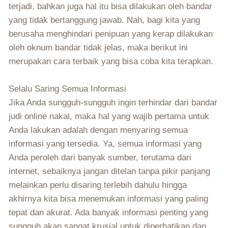
terjadi, bahkan juga hal itu bisa dilakukan oleh bandar
yang tidak bertanggung jawab. Nah, bagi kita yang
berusaha menghindari penipuan yang kerap dilakukan
oleh oknum bandar tidak jelas, maka berikut ini
merupakan cara terbaik yang bisa coba kita terapkan.
Selalu Saring Semua Informasi
Jika Anda sungguh-sungguh ingin terhindar dari bandar
judi online nakal, maka hal yang wajib pertama untuk
Anda lakukan adalah dengan menyaring semua
informasi yang tersedia. Ya, semua informasi yang
Anda peroleh dari banyak sumber, terutama dari
internet, sebaiknya jangan ditelan tanpa pikir panjang
melainkan perlu disaring terlebih dahulu hingga
akhirnya kita bisa menemukan informasi yang paling
tepat dan akurat. Ada banyak informasi penting yang
sungguh akan sangat krusial untuk diperhatikan dan