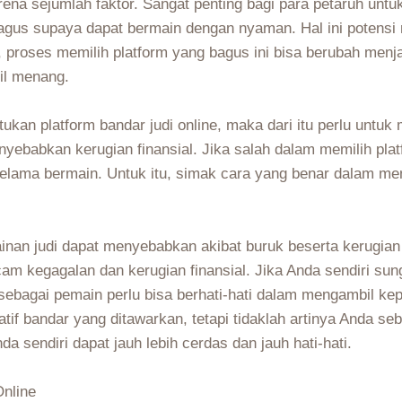
ena sejumlah faktor. Sangat penting bagi para petaruh un
gus supaya dapat bermain dengan nyaman. Hal ini potensi 
u, proses memilih platform yang bagus ini bisa berubah menja
il menang.
ukan platform bandar judi online, maka dari itu perlu untuk
yebabkan kerugian finansial. Jika salah dalam memilih plat
elama bermain. Untuk itu, simak cara yang benar dalam men
nan judi dapat menyebabkan akibat buruk beserta kerugian fi
m kegagalan dan kerugian finansial. Jika Anda sendiri sun
ebagai pemain perlu bisa berhati-hati dalam mengambil kepu
 bandar yang ditawarkan, tetapi tidaklah artinya Anda se
a sendiri dapat jauh lebih cerdas dan jauh hati-hati.
Online