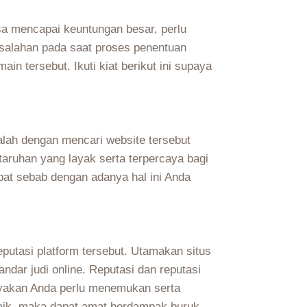
sa mencapai keuntungan besar, perlu
kesalahan pada saat proses penentuan
n tersebut. Ikuti kiat berikut ini supaya
dalah dengan mencari website tersebut
aruhan yang layak serta terpercaya bagi
epat sebab dengan adanya hal ini Anda
eputasi platform tersebut. Utamakan situs
ndar judi online. Reputasi dan reputasi
payakan Anda perlu menemukan serta
baik, maka dapat amat berdampak buruk.