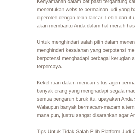
Kenyamanan dalam bet pasti tergantung kar
menentukan website permainan judi yang ba
diperoleh dengan lebih lancar. Lebih dari it
akan membantu Anda dalam hal meraih has
Untuk menghindari salah pilih dalam menent
menghindari kesalahan yang berpotensi men
berpotensi menghadapi berbagai kerugian s
terpercaya.
Kekeliruan dalam mencari situs agen permai
banyak orang yang menghadapi segala maca
semua pengaruh buruk itu, upayakan Anda s
Walaupun banyak bermacam-macam alternatif
mana pun, justru sangat disarankan agar And
Tips Untuk Tidak Salah Pilih Platform Judi 