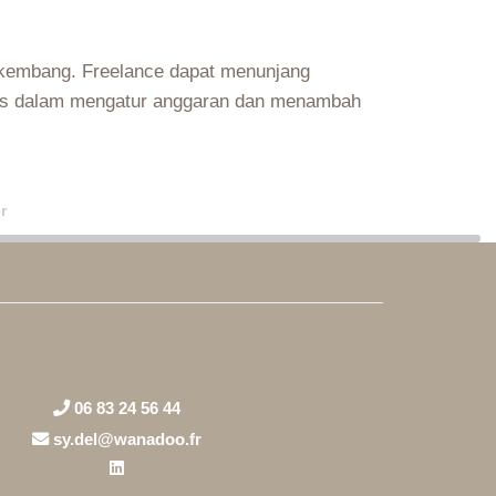
erkembang. Freelance dapat menunjang
litas dalam mengatur anggaran dan menambah
r
06 83 24 56 44
sy.del@wanadoo.fr