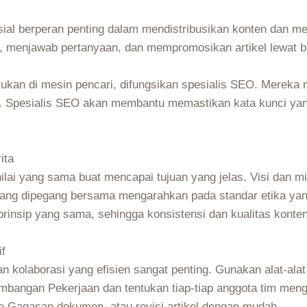
osial berperan penting dalam mendistribusikan konten dan m
, menjawab pertanyaan, dan mempromosikan artikel lewat 
mukan di mesin pencari, difungsikan spesialis SEO. Mereka m
. Spesialis SEO akan membantu memastikan kata kunci yang
ita
nilai yang sama buat mencapai tujuan yang jelas. Visi dan 
yang dipegang bersama mengarahkan pada standar etika yang
prinsip yang sama, sehingga konsistensi dan kualitas konten
if
 kolaborasi yang efisien sangat penting. Gunakan alat-alat k
bangan Pekerjaan dan tentukan tiap-tiap anggota tim meng
re Gagasan dokumen, atau revisi artikel dengan mudah.