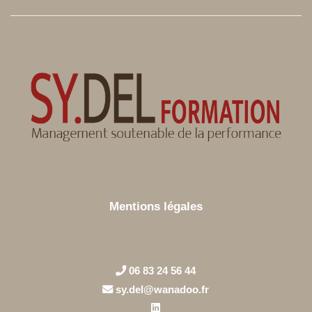
Mentions légales
06 83 24 56 44
sy.del@wanadoo.fr