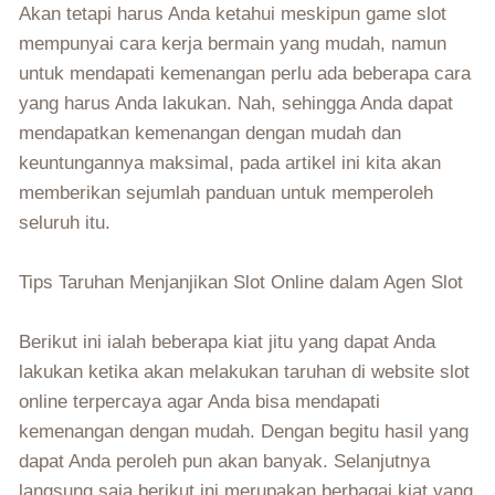
Akan tetapi harus Anda ketahui meskipun game slot
mempunyai cara kerja bermain yang mudah, namun
untuk mendapati kemenangan perlu ada beberapa cara
yang harus Anda lakukan. Nah, sehingga Anda dapat
mendapatkan kemenangan dengan mudah dan
keuntungannya maksimal, pada artikel ini kita akan
memberikan sejumlah panduan untuk memperoleh
seluruh itu.
Tips Taruhan Menjanjikan Slot Online dalam Agen Slot
Berikut ini ialah beberapa kiat jitu yang dapat Anda
lakukan ketika akan melakukan taruhan di website slot
online terpercaya agar Anda bisa mendapati
kemenangan dengan mudah. Dengan begitu hasil yang
dapat Anda peroleh pun akan banyak. Selanjutnya
langsung saja berikut ini merupakan berbagai kiat yang