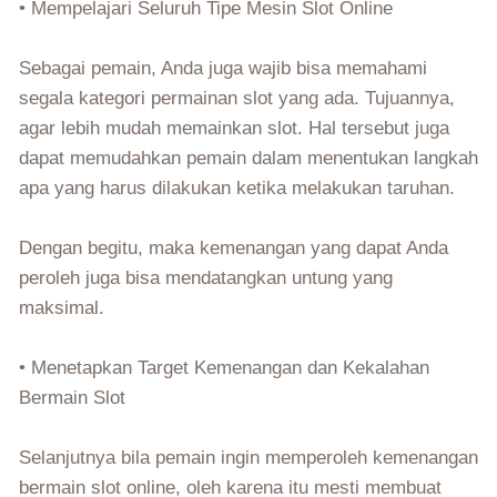
• Mempelajari Seluruh Tipe Mesin Slot Online
Sebagai pemain, Anda juga wajib bisa memahami
segala kategori permainan slot yang ada. Tujuannya,
agar lebih mudah memainkan slot. Hal tersebut juga
dapat memudahkan pemain dalam menentukan langkah
apa yang harus dilakukan ketika melakukan taruhan.
Dengan begitu, maka kemenangan yang dapat Anda
peroleh juga bisa mendatangkan untung yang
maksimal.
• Menetapkan Target Kemenangan dan Kekalahan
Bermain Slot
Selanjutnya bila pemain ingin memperoleh kemenangan
bermain slot online, oleh karena itu mesti membuat