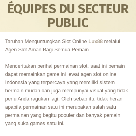
ÉQUIPES DU SECTEUR
PUBLIC
Taruhan Menguntungkan Slot Online
Lux88
melalui
Agen Slot Aman Bagi Semua Pemain
Menceritakan perihal permainan slot, saat ini pemain
dapat memainkan game ini lewat agen slot online
Indonesia yang terpercaya yang memiliki sistem
bermain mudah dan juga mempunyai visual yang tidak
perlu Anda ragukan lagi. Oleh sebab itu, tidak heran
apabila permainan satu ini merupakan salah satu
permainan yang begitu populer dan banyak pemain
yang suka games satu ini.