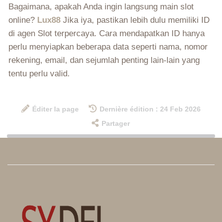
Bagaimana, apakah Anda ingin langsung main slot
online?
Lux88
Jika iya, pastikan lebih dulu memiliki ID
di agen Slot terpercaya. Cara mendapatkan ID hanya
perlu menyiapkan beberapa data seperti nama, nomor
rekening, email, dan sejumlah penting lain-lain yang
tentu perlu valid.
Éditer la page
Dernière édition : 24 Feb 2026
Partager