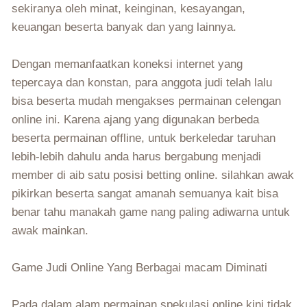
sekiranya oleh minat, keinginan, kesayangan,
keuangan beserta banyak dan yang lainnya.
Dengan memanfaatkan koneksi internet yang
tepercaya dan konstan, para anggota judi telah lalu
bisa beserta mudah mengakses permainan celengan
online ini. Karena ajang yang digunakan berbeda
beserta permainan offline, untuk berkeledar taruhan
lebih-lebih dahulu anda harus bergabung menjadi
member di aib satu posisi betting online. silahkan awak
pikirkan beserta sangat amanah semuanya kait bisa
benar tahu manakah game nang paling adiwarna untuk
awak mainkan.
Game Judi Online Yang Berbagai macam Diminati
Pada dalam alam permainan spekulasi online kini tidak