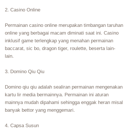
2. Casino Online
Permainan casino online merupakan timbangan taruhan
online yang berbagai macam diminati saat ini. Casino
inklusif game terlengkap yang menahan permainan
baccarat, sic bo, dragon tiger, roulette, beserta lain-
lain.
3. Domino Qiu Qiu
Domino qiu qiu adalah sealiran permainan mengenakan
kartu lir media bermainnya. Permainan ini aturan
mainnya mudah dipahami sehingga enggak heran misal
banyak bettor yang menggemari.
4. Capsa Susun