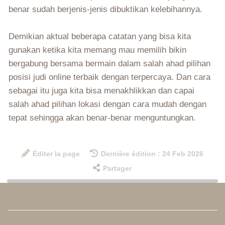
benar sudah berjenis-jenis dibuktikan kelebihannya.
Demikian aktual beberapa catatan yang bisa kita
gunakan ketika kita memang mau memilih bikin
bergabung bersama bermain dalam salah ahad pilihan
posisi judi online terbaik dengan terpercaya. Dan cara
sebagai itu juga kita bisa menakhlikkan dan capai
salah ahad pilihan lokasi dengan cara mudah dengan
tepat sehingga akan benar-benar menguntungkan.
Éditer la page
Dernière édition : 24 Feb 2026
Partager