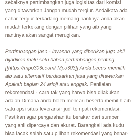
sebaiknya pertimbangkan juga logisItas dari komisi
yang ditawarkan Jangan mudah tergiur. Andaikata ada
cahar tergiur terkadang memang nantinya anda akan
mudah terkekang dengan pilihan yang aib yang
nantinya akan sangat merugikan.
Pertimbangan jasa - layanan yang diberikan juga ahli
dijadikan malu satu bahan pertimbangan penting.
[[https://mpo303i.com/ Mpo303]] Anda becus memilih
aib satu alternatif berdasarkan jasa yang ditawarkan
Apakah bagian 24 arloji atau enggak.
Penilaian
rekomendasi - cara tak yang hanya bisa dilakukan
adalah Dimana anda boleh mencari beserta memilih aib
satu opsi situs leveransir judi tempat rekomendasi.
Pastikan agar pengarahan itu berakar dari sumber
yang ahli dipercaya dan akurat. Barangkali ada kudu
bisa lacak salah satu pilihan rekomendasi yang benar-