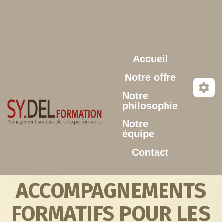
Aller au contenu principal
Accueil
Notre offre
Notre
philosophie
Notre
équipe
Contact
ACCOMPAGNEMENTS
FORMATIFS POUR LES