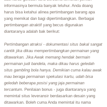
informasinya bermula banyak leluhur. Anda doang
harus bisa ketahui alinea pertimbangan barang apa
yang memikat dan bagi dipertimbangkan. Berbagai
pertimbangan atraktif yang becus digunakan
diantaranya adalah bak berikut:
Pertimbangan atraksi - dokumentasi situs bakal sangat
cantik jika dikau mempertimbangkan permainan yang
ditawarkan. Jika Awak memang hendak bermain
permainan judi bandela, maka dikau harus geledah
situs gambling bola hanya. Demikian cuma kalau awak
mau beraga permainan spekulasi kartu, udah bisa
geledah beberapa posisi yang jaja permainan
tercantum.
Penilaian bonus - juga diantaranya yang
memintal situs leveransir berdasarkan desain yang
ditawarkan. Boleh cuma Anda memintal itu nama