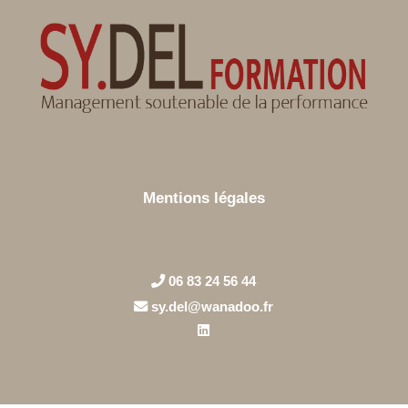
Mentions légales
06 83 24 56 44
sy.del@wanadoo.fr