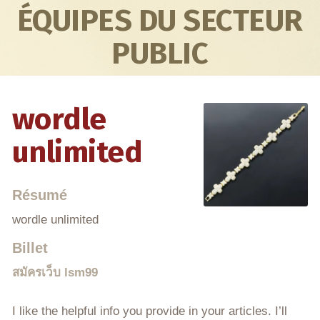
ÉQUIPES DU SECTEUR
PUBLIC
wordle
unlimited
Résumé
wordle unlimited
Billet
สมัครเว็บ lsm99
I like the helpful info you provide in your articles. I’ll