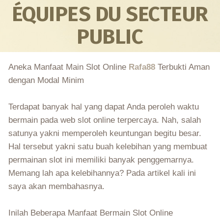
ÉQUIPES DU SECTEUR
PUBLIC
Aneka Manfaat Main Slot Online
Rafa88
Terbukti Aman
dengan Modal Minim
Terdapat banyak hal yang dapat Anda peroleh waktu
bermain pada web slot online terpercaya. Nah, salah
satunya yakni memperoleh keuntungan begitu besar.
Hal tersebut yakni satu buah kelebihan yang membuat
permainan slot ini memiliki banyak penggemarnya.
Memang lah apa kelebihannya? Pada artikel kali ini
saya akan membahasnya.
Inilah Beberapa Manfaat Bermain Slot Online