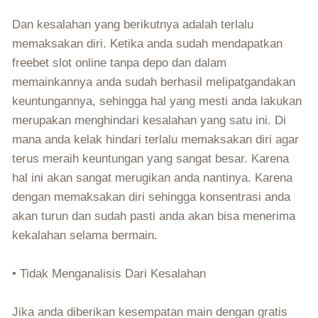
Dan kesalahan yang berikutnya adalah terlalu
memaksakan diri. Ketika anda sudah mendapatkan
freebet slot online tanpa depo dan dalam
memainkannya anda sudah berhasil melipatgandakan
keuntungannya, sehingga hal yang mesti anda lakukan
merupakan menghindari kesalahan yang satu ini. Di
mana anda kelak hindari terlalu memaksakan diri agar
terus meraih keuntungan yang sangat besar. Karena
hal ini akan sangat merugikan anda nantinya. Karena
dengan memaksakan diri sehingga konsentrasi anda
akan turun dan sudah pasti anda akan bisa menerima
kekalahan selama bermain.
• Tidak Menganalisis Dari Kesalahan
Jika anda diberikan kesempatan main dengan gratis