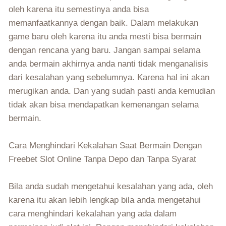
oleh karena itu semestinya anda bisa
memanfaatkannya dengan baik. Dalam melakukan
game baru oleh karena itu anda mesti bisa bermain
dengan rencana yang baru. Jangan sampai selama
anda bermain akhirnya anda nanti tidak menganalisis
dari kesalahan yang sebelumnya. Karena hal ini akan
merugikan anda. Dan yang sudah pasti anda kemudian
tidak akan bisa mendapatkan kemenangan selama
bermain.
Cara Menghindari Kekalahan Saat Bermain Dengan
Freebet Slot Online Tanpa Depo dan Tanpa Syarat
Bila anda sudah mengetahui kesalahan yang ada, oleh
karena itu akan lebih lengkap bila anda mengetahui
cara menghindari kekalahan yang ada dalam