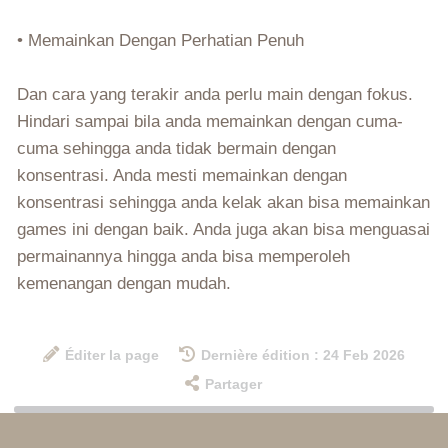
• Memainkan Dengan Perhatian Penuh
Dan cara yang terakir anda perlu main dengan fokus.
Hindari sampai bila anda memainkan dengan cuma-
cuma sehingga anda tidak bermain dengan
konsentrasi. Anda mesti memainkan dengan
konsentrasi sehingga anda kelak akan bisa memainkan
games ini dengan baik. Anda juga akan bisa menguasai
permainannya hingga anda bisa memperoleh
kemenangan dengan mudah.
Éditer la page
Dernière édition : 24 Feb 2026
Partager