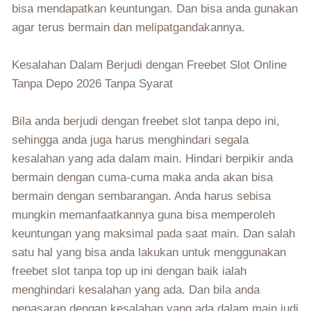
bisa mendapatkan keuntungan. Dan bisa anda gunakan
agar terus bermain dan melipatgandakannya.
Kesalahan Dalam Berjudi dengan Freebet Slot Online
Tanpa Depo 2026 Tanpa Syarat
Bila anda berjudi dengan freebet slot tanpa depo ini,
sehingga anda juga harus menghindari segala
kesalahan yang ada dalam main. Hindari berpikir anda
bermain dengan cuma-cuma maka anda akan bisa
bermain dengan sembarangan. Anda harus sebisa
mungkin memanfaatkannya guna bisa memperoleh
keuntungan yang maksimal pada saat main. Dan salah
satu hal yang bisa anda lakukan untuk menggunakan
freebet slot tanpa top up ini dengan baik ialah
menghindari kesalahan yang ada. Dan bila anda
penasaran dengan kesalahan yang ada dalam main judi