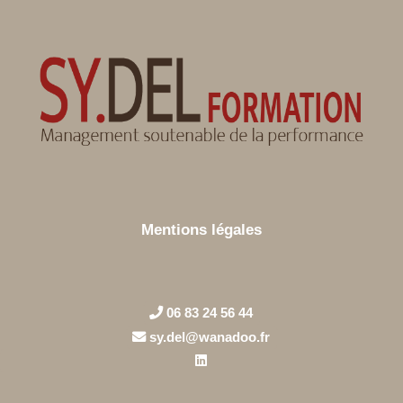
Mentions légales
06 83 24 56 44
sy.del@wanadoo.fr