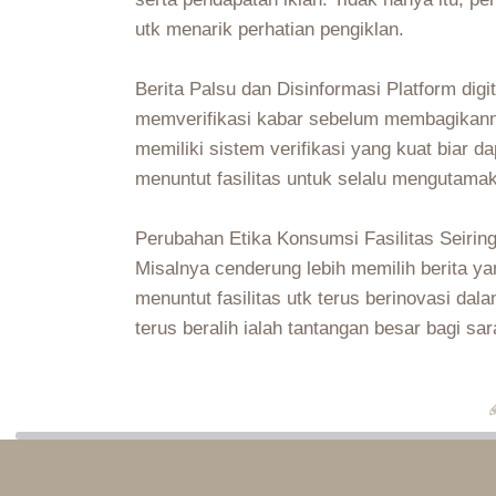
utk menarik perhatian pengiklan.
Berita Palsu dan Disinformasi Platform dig
memverifikasi kabar sebelum membagikannya
memiliki sistem verifikasi yang kuat biar 
menuntut fasilitas untuk selalu mengutamak
Perubahan Etika Konsumsi Fasilitas Seiring
Misalnya cenderung lebih memilih berita yan
menuntut fasilitas utk terus berinovasi d
terus beralih ialah tantangan besar bagi sara