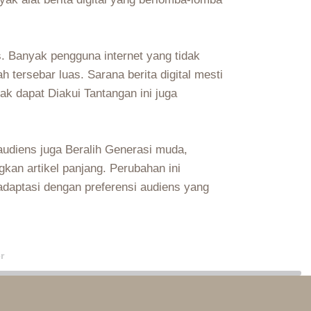
s. Banyak pengguna internet yang tidak
ersebar luas. Sarana berita digital mesti
ak dapat Diakui Tantangan ini juga
audiens juga Beralih Generasi muda,
gkan artikel panjang. Perubahan ini
adaptasi dengan preferensi audiens yang
r