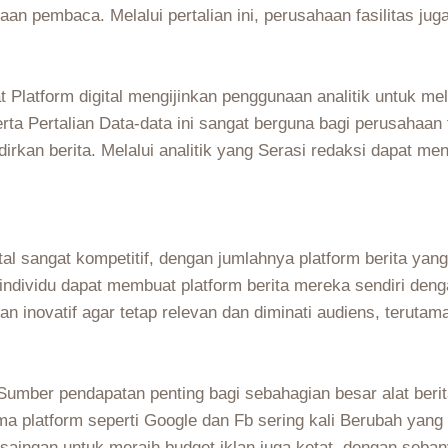
n pembaca. Melalui pertalian ini, perusahaan fasilitas j
 Platform digital mengijinkan penggunaan analitik untuk mel
rta Pertalian Data-data ini sangat berguna bagi perusahaan
kan berita. Melalui analitik yang Serasi redaksi dapat meng
igital sangat kompetitif, dengan jumlahnya platform berita 
 individu dapat membuat platform berita mereka sendiri de
 dan inovatif agar tetap relevan dan diminati audiens, teru
umber pendapatan penting bagi sebahagian besar alat berita 
tma platform seperti Google dan Fb sering kali Berubah yang
rsaingan untuk meraih budget iklan juga ketat, dengan seban