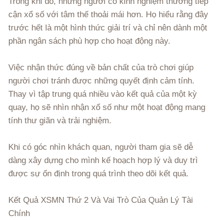
Trong khi đó, những người có kinh nghiệm thường tiếp
cận xổ số với tâm thế thoải mái hơn. Họ hiểu rằng đây
trước hết là một hình thức giải trí và chỉ nên dành một
phần ngân sách phù hợp cho hoạt động này.
Việc nhận thức đúng về bản chất của trò chơi giúp
người chơi tránh được những quyết định cảm tính.
Thay vì tập trung quá nhiều vào kết quả của một kỳ
quay, họ sẽ nhìn nhận xổ số như một hoạt động mang
tính thư giãn và trải nghiệm.
Khi có góc nhìn khách quan, người tham gia sẽ dễ
dàng xây dựng cho mình kế hoạch hợp lý và duy trì
được sự ổn định trong quá trình theo dõi kết quả.
Kết Quả XSMN Thứ 2 Và Vai Trò Của Quản Lý Tài
Chính