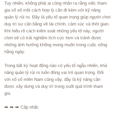
Tuy nhiên, không phải ai cũng nhận ra rằng việc tham
gia xổ số một cách hợp lý cần đi kèm với kỹ năng
quản lý rủi ro. Đây là yếu tố quan trọng giúp người chơi
duy trì sự cân bằng về tài chính, cảm xúc và thời gian.
Khi hiểu rõ cách kiểm soát những yếu tố này, người
chơi sẽ có trải nghiệm tích cực hơn và tránh được
những ảnh hưởng không mong muốn trong cuộc sống
hằng ngày.
Trong bất kỳ hoạt động nào có yếu tố ngẫu nhiên, khả
năng quản lý rủi ro luôn đóng vai trò quan trọng. Đối
với xổ số miền Nam cũng vậy, đây là kỹ năng cần
được xây dựng và duy trì trong suốt quá trình tham
gia.
➡️ ➡️ ➡️ Cập nhật: