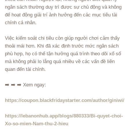
ngân sách thường duy trì được sự chủ động và không
để hoạt động giải trí ảnh hưởng đến các mục tiêu tài
chính cá nhân.
Việc kiểm soát chi tiêu còn giúp người chơi cảm thấy
thoải mái hơn. Khi đã xác định trước mức ngân sách
phù hợp, họ có thể tận hưởng quá trình theo dõi xổ số
mà không phải lo lắng quá nhiều về các vấn đề liên
quan đến tài chính.
➡️ ➡️ ➡️ Xem ngay:
https://coupon.blackfridaystarter.com/author/giniwi/
https://lebanonhub.app/blogs/880333/Bi-quyet-choi-
Xo-so-mien-Nam-thu-2-hieu