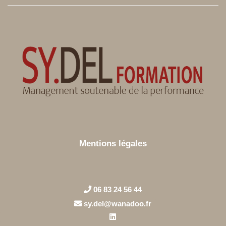
Mentions légales
06 83 24 56 44
sy.del@wanadoo.fr