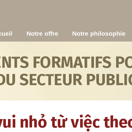
ueil
Notre offre
Notre philosophie
TS FORMATIFS PO
DU SECTEUR PUBLI
ui nhỏ từ việc the