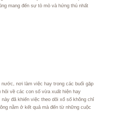
 cũng mang đến sự tò mò và hứng thú nhất
nước, nơi làm việc hay trong các buổi gặp
 hỏi về các con số vừa xuất hiện hay
 này đã khiến việc theo dõi xổ số không chỉ
 không nằm ở kết quả mà đến từ những cuộc