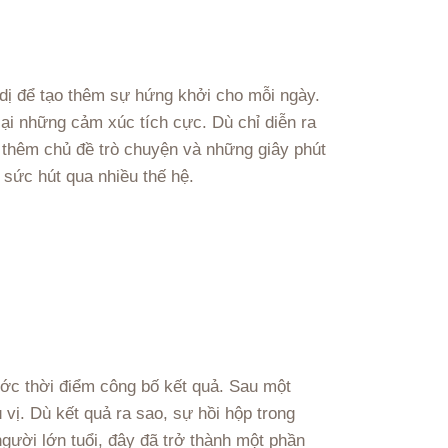
 dị để tạo thêm sự hứng khởi cho mỗi ngày.
ại những cảm xúc tích cực. Dù chỉ diễn ra
 thêm chủ đề trò chuyện và những giây phút
 sức hút qua nhiều thế hệ.
ước thời điểm công bố kết quả. Sau một
vị. Dù kết quả ra sao, sự hồi hộp trong
gười lớn tuổi, đây đã trở thành một phần