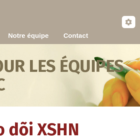
Notre équipe
Contact
UR LES ÉQUIPES
C
o dõi XSHN