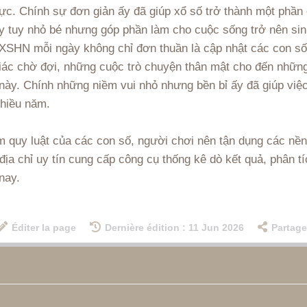
ực. Chính sự đơn giản ấy đã giúp xổ số trở thành một phần 
y tuy nhỏ bé nhưng góp phần làm cho cuộc sống trở nên sin
õi XSHN mỗi ngày không chỉ đơn thuần là cập nhật các con 
iác chờ đợi, những cuộc trò chuyện thân mật cho đến những 
en này. Chính những niềm vui nhỏ nhưng bền bỉ ấy đã giúp việ
nhiều năm.
ếm quy luật của các con số, người chơi nên tận dụng các nề
a chỉ uy tín cung cấp công cụ thống kê dò kết quả, phân tí
nay.
Éditer la page
Dernière édition : 11 Jun 2026
Partage