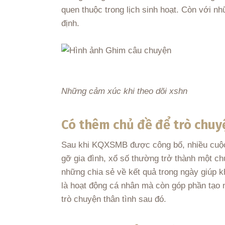
quen thuộc trong lịch sinh hoạt. Còn với n
định.
Những cảm xúc khi theo dõi xshn
Có thêm chủ đề để trò chuy
Sau khi KQXSMB được công bố, nhiều cuộc t
gỡ gia đình, xổ số thường trở thành một ch
những chia sẻ về kết quả trong ngày giúp k
là hoạt động cá nhân mà còn góp phần tạo 
trò chuyện thân tình sau đó.