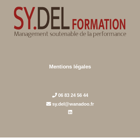
Mentions légales
06 83 24 56 44
sy.del@wanadoo.fr