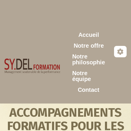
Aller au contenu principal
Accueil
Notre offre
Notre
philosophie
Notre
équipe
Contact
ACCOMPAGNEMENTS
FORMATIFS POUR LES