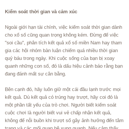
Kiểm soát thời gian và cảm xúc
Ngoài giới hạn tài chính, việc kiểm soát thời gian dành
cho xổ số cũng quan trọng không kém. Đừng để việc
"soi cầu", phân tích kết quả xổ số miền Nam hay tham
gia các hội nhóm bàn luận chiếm quá nhiều thời gian
quý báu trong ngày. Khi cuộc sống của bạn bị xoay
quanh những con số, đó là dấu hiệu cảnh báo rằng bạn
đang đánh mất sự cân bằng.
Bên cạnh đó, hãy luôn giữ một cái đầu lạnh trước mọi
kết quả. Dù kết quả có trúng hay trượt, hãy coi đó là
một phần tất yếu của trò chơi. Người biết kiểm soát
cuộc chơi là người biết vui vẻ chấp nhận kết quả,
không để nỗi buồn khi trượt số gây ảnh hưởng đến tâm
trạng và các mối quan hệ xung quanh. Nếu cảm thấy