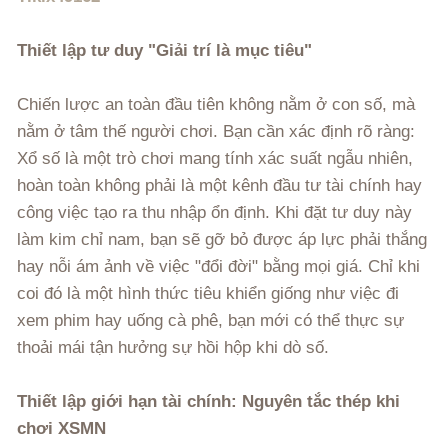
Thiết lập tư duy "Giải trí là mục tiêu"
Chiến lược an toàn đầu tiên không nằm ở con số, mà
nằm ở tâm thế người chơi. Bạn cần xác định rõ ràng:
Xổ số là một trò chơi mang tính xác suất ngẫu nhiên,
hoàn toàn không phải là một kênh đầu tư tài chính hay
công việc tạo ra thu nhập ổn định. Khi đặt tư duy này
làm kim chỉ nam, bạn sẽ gỡ bỏ được áp lực phải thắng
hay nỗi ám ảnh về việc "đổi đời" bằng mọi giá. Chỉ khi
coi đó là một hình thức tiêu khiển giống như việc đi
xem phim hay uống cà phê, bạn mới có thể thực sự
thoải mái tận hưởng sự hồi hộp khi dò số.
Thiết lập giới hạn tài chính: Nguyên tắc thép khi
chơi XSMN