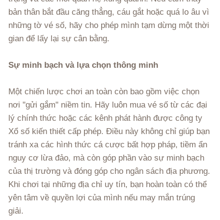
bản thân bắt đầu căng thẳng, cáu gắt hoặc quá lo âu vì
những tờ vé số, hãy cho phép mình tạm dừng một thời
gian để lấy lại sự cân bằng.
Sự minh bạch và lựa chọn thông minh
Một chiến lược chơi an toàn còn bao gồm việc chọn
nơi "gửi gắm" niềm tin. Hãy luôn mua vé số từ các đại
lý chính thức hoặc các kênh phát hành được công ty
Xổ số kiến thiết cấp phép. Điều này không chỉ giúp bạn
tránh xa các hình thức cá cược bất hợp pháp, tiềm ẩn
nguy cơ lừa đảo, mà còn góp phần vào sự minh bạch
của thị trường và đóng góp cho ngân sách địa phương.
Khi chơi tại những địa chỉ uy tín, bạn hoàn toàn có thể
yên tâm về quyền lợi của mình nếu may mắn trúng
giải.