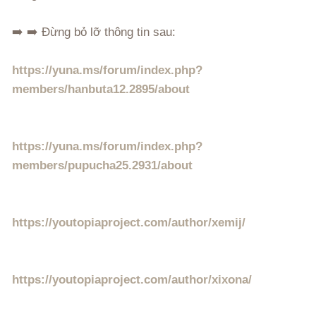
➡️ ➡️ Đừng bỏ lỡ thông tin sau:
https://yuna.ms/forum/index.php?
members/hanbuta12.2895/about
https://yuna.ms/forum/index.php?
members/pupucha25.2931/about
https://youtopiaproject.com/author/xemij/
https://youtopiaproject.com/author/xixona/