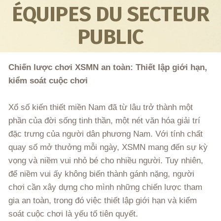
ÉQUIPES DU SECTEUR
PUBLIC
Chiến lược chơi XSMN an toàn: Thiết lập giới hạn,
kiểm soát cuộc chơi
Xổ số kiến thiết miền Nam đã từ lâu trở thành một
phần của đời sống tinh thần, một nét văn hóa giải trí
đặc trưng của người dân phương Nam. Với tính chất
quay số mở thưởng mỗi ngày, XSMN mang đến sự kỳ
vọng và niềm vui nhỏ bé cho nhiều người. Tuy nhiên,
để niềm vui ấy không biến thành gánh nặng, người
chơi cần xây dựng cho mình những chiến lược tham
gia an toàn, trong đó việc thiết lập giới hạn và kiểm
soát cuộc chơi là yếu tố tiên quyết.