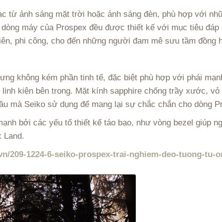
sạc từ ánh sáng mặt trời hoặc ánh sáng đèn, phù hợp với nh
 dòng máy của Prospex đều được thiết kế với mục tiêu đáp 
viên, phi công, cho đến những người đam mê sưu tầm đồng 
ưng không kém phần tinh tế, đặc biệt phù hợp với phái mạn
 linh kiện bên trong. Mặt kính sapphire chống trầy xước, vỏ
đầu mà Seiko sử dụng để mang lại sự chắc chắn cho dòng P
nh bởi các yếu tố thiết kế táo bạo, như vòng bezel giúp n
x Land.
vn/209-1224-6-seiko-prospex-trai-nghiem-deo-tuong-tu-