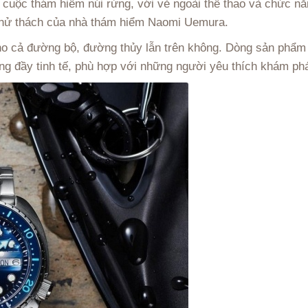
 cuộc thám hiểm núi rừng, với vẻ ngoài thể thao và chức nă
thử thách của nhà thám hiểm Naomi Uemura.
ụ cho cả đường bộ, đường thủy lẫn trên không. Dòng sản phẩ
g đầy tinh tế, phù hợp với những người yêu thích khám phá