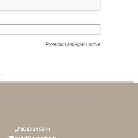
Protection anti-spam active
r
06 83 24 56 44
sy.del@wanadoo.fr