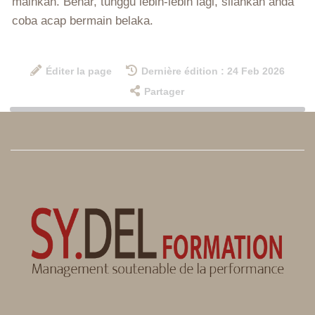
mainkan. Benar, tunggu lebih-lebih lagi, silahkan anda
coba acap bermain belaka.
Éditer la page
Dernière édition : 24 Feb 2026
Partager