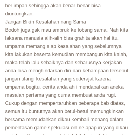
berlimpah sehingga akan benar-benar bisa
diuntungkan.
Jangan Bikin Kesalahan nang Sama
Bodoh juga gak mau ambruk ke lobang sama. Nah kita
laksana manusia alih-alih bisa grahita akan hal itu.
umpama memang siap kesalahan yang sebelumnya
kita lakukan beserta kemudian membangun kita kalah,
maka telah lalu sebaiknya dan seharusnya kerjakan
anda bisa menghindarkan diri dari kehampaan tersebut.
jangan ulangi kesalahan yang sederajat karena
umpama begitu, cerita anda ahli mendapatkan aneka
masalah pertama yang cuma membuat anda rugi.
Cukup dengan mempertaruhkan beberapa bab diatas,
semua itu buntutnya akan betul-betul memungkinkan
bersama memudahkan dikau kembali menang dalam
pementasan game spekulasi online apapun yang dikau