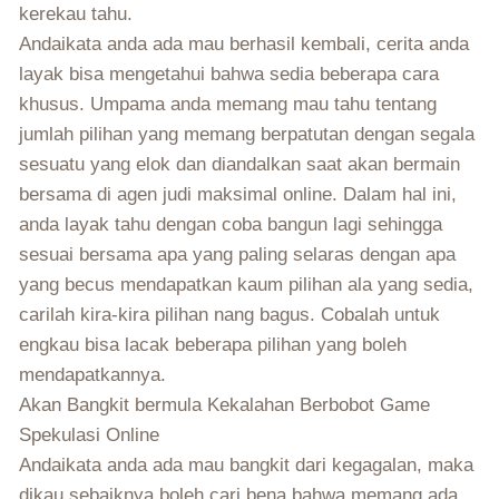
kerekau tahu.
Andaikata anda ada mau berhasil kembali, cerita anda
layak bisa mengetahui bahwa sedia beberapa cara
khusus. Umpama anda memang mau tahu tentang
jumlah pilihan yang memang berpatutan dengan segala
sesuatu yang elok dan diandalkan saat akan bermain
bersama di agen judi maksimal online. Dalam hal ini,
anda layak tahu dengan coba bangun lagi sehingga
sesuai bersama apa yang paling selaras dengan apa
yang becus mendapatkan kaum pilihan ala yang sedia,
carilah kira-kira pilihan nang bagus. Cobalah untuk
engkau bisa lacak beberapa pilihan yang boleh
mendapatkannya.
Akan Bangkit bermula Kekalahan Berbobot Game
Spekulasi Online
Andaikata anda ada mau bangkit dari kegagalan, maka
dikau sebaiknya boleh cari bena bahwa memang ada