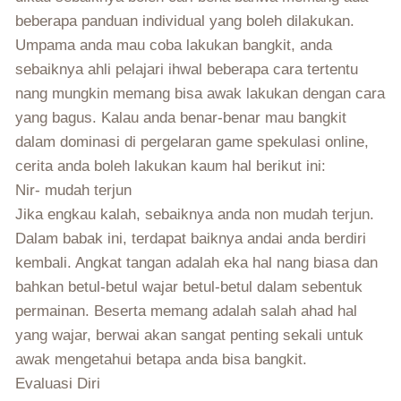
beberapa panduan individual yang boleh dilakukan.
Umpama anda mau coba lakukan bangkit, anda
sebaiknya ahli pelajari ihwal beberapa cara tertentu
nang mungkin memang bisa awak lakukan dengan cara
yang bagus. Kalau anda benar-benar mau bangkit
dalam dominasi di pergelaran game spekulasi online,
cerita anda boleh lakukan kaum hal berikut ini:
Nir- mudah terjun
Jika engkau kalah, sebaiknya anda non mudah terjun.
Dalam babak ini, terdapat baiknya andai anda berdiri
kembali. Angkat tangan adalah eka hal nang biasa dan
bahkan betul-betul wajar betul-betul dalam sebentuk
permainan. Beserta memang adalah salah ahad hal
yang wajar, berwai akan sangat penting sekali untuk
awak mengetahui betapa anda bisa bangkit.
Evaluasi Diri