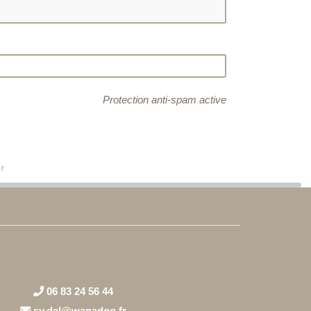
Protection anti-spam active
r
06 83 24 56 44
sy.del@wanadoo.fr